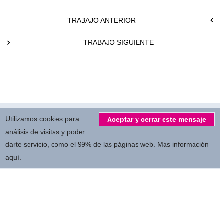
TRABAJO ANTERIOR
TRABAJO SIGUIENTE
© 2026.
All Rights reserved by
MBC Servicios Audiovisuales S.L.
Utilizamos cookies para
Aceptar y cerrar este mensaje
análisis de visitas y poder
darte servicio, como el 99% de las páginas web.
Más información
Privacidad
Términos de empleo
Colaboradores
aquí
.