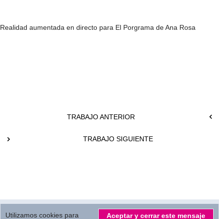
Realidad aumentada en directo para El Porgrama de Ana Rosa
TRABAJO ANTERIOR
TRABAJO SIGUIENTE
© 2026.
All Rights reserved by
MBC Servicios Audiovisuales S.L.
Utilizamos cookies para
Aceptar y cerrar este mensaje